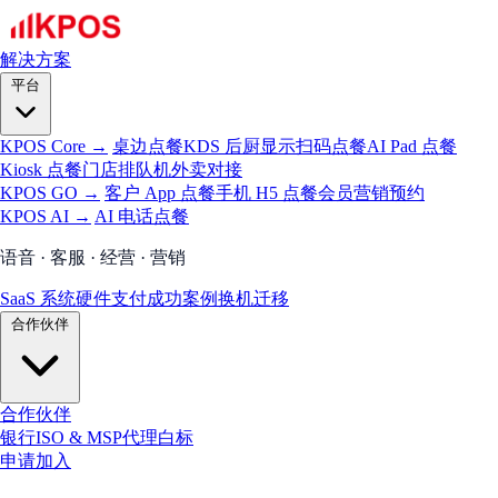
解决方案
平台
KPOS Core →
桌边点餐
KDS 后厨显示
扫码点餐
AI Pad 点餐
Kiosk 点餐
门店排队机
外卖对接
KPOS GO →
客户 App 点餐
手机 H5 点餐
会员
营销
预约
KPOS AI →
AI 电话点餐
语音 · 客服 · 经营 · 营销
SaaS 系统
硬件
支付
成功案例
换机迁移
合作伙伴
合作伙伴
银行
ISO & MSP
代理
白标
申请加入