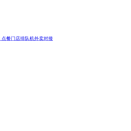
k 点餐
门店排队机
外卖对接