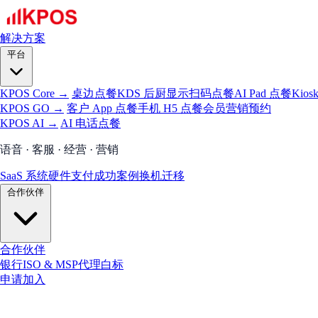
解决方案
平台
KPOS Core →
桌边点餐
KDS 后厨显示
扫码点餐
AI Pad 点餐
Kios
KPOS GO →
客户 App 点餐
手机 H5 点餐
会员
营销
预约
KPOS AI →
AI 电话点餐
语音 · 客服 · 经营 · 营销
SaaS 系统
硬件
支付
成功案例
换机迁移
合作伙伴
合作伙伴
银行
ISO & MSP
代理
白标
申请加入