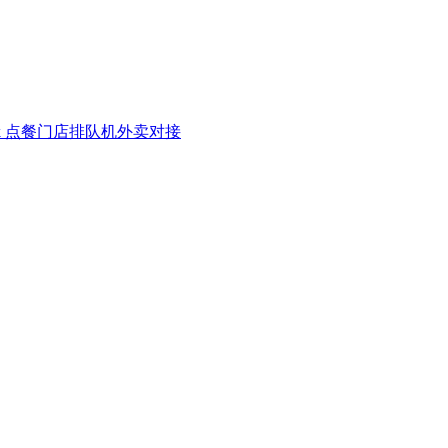
k 点餐
门店排队机
外卖对接