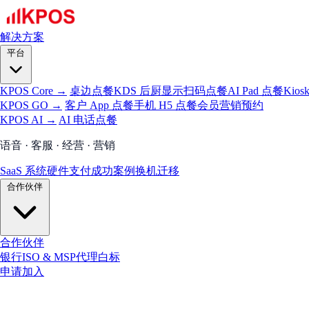
解决方案
平台
KPOS Core →
桌边点餐
KDS 后厨显示
扫码点餐
AI Pad 点餐
Kios
KPOS GO →
客户 App 点餐
手机 H5 点餐
会员
营销
预约
KPOS AI →
AI 电话点餐
语音 · 客服 · 经营 · 营销
SaaS 系统
硬件
支付
成功案例
换机迁移
合作伙伴
合作伙伴
银行
ISO & MSP
代理
白标
申请加入