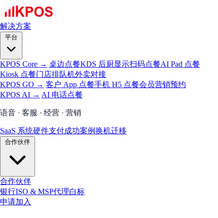
解决方案
平台
KPOS Core →
桌边点餐
KDS 后厨显示
扫码点餐
AI Pad 点餐
Kiosk 点餐
门店排队机
外卖对接
KPOS GO →
客户 App 点餐
手机 H5 点餐
会员
营销
预约
KPOS AI →
AI 电话点餐
语音 · 客服 · 经营 · 营销
SaaS 系统
硬件
支付
成功案例
换机迁移
合作伙伴
合作伙伴
银行
ISO & MSP
代理
白标
申请加入