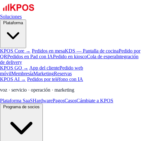
Soluciones
Plataforma
KPOS Core →
Pedidos en mesa
KDS — Pantalla de cocina
Pedido por
QR
Pedidos en Pad con IA
Pedido en kiosco
Cola de espera
Integración
de delivery
KPOS GO →
App del cliente
Pedido web
móvil
Membresía
Marketing
Reservas
KPOS AI →
Pedidos por teléfono con IA
voz · servicio · operación · marketing
Plataforma SaaS
Hardware
Pagos
Casos
Cámbiate a KPOS
Programa de socios