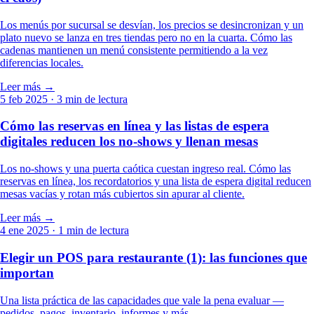
Los menús por sucursal se desvían, los precios se desincronizan y un
plato nuevo se lanza en tres tiendas pero no en la cuarta. Cómo las
cadenas mantienen un menú consistente permitiendo a la vez
diferencias locales.
Leer más →
5 feb 2025
· 3 min de lectura
Cómo las reservas en línea y las listas de espera
digitales reducen los no-shows y llenan mesas
Los no-shows y una puerta caótica cuestan ingreso real. Cómo las
reservas en línea, los recordatorios y una lista de espera digital reducen
mesas vacías y rotan más cubiertos sin apurar al cliente.
Leer más →
4 ene 2025
· 1 min de lectura
Elegir un POS para restaurante (1): las funciones que
importan
Una lista práctica de las capacidades que vale la pena evaluar —
pedidos, pagos, inventario, informes y más.