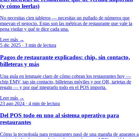
(y cómo leerlas)
No necesitas cien tableros — necesitas un puñado de números que
muevan el negocio. Estas son las métricas de restaurante que vale la
pena vigilar y qué te dice cada una.
Leer más →
5 dic 2025
· 3 min de lectura
Pagos de restaurante explicados: chip, sin contacto,
billeteras y más
Una guía en lenguaje claro de cómo cobran los restaurantes hoy —
chip EMV, tap sin contacto, billeteras móviles y por QR, tarjetas de
regalo — y por qué integrarlo todo en el POS importa.
Leer más →
23 ago 2024
· 4 min de lectura
Del POS todo en uno al sistema operativo para
restaurantes
Cómo la tecnología para restaurantes pasó de una maraña de aparatos a