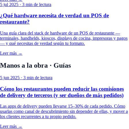
5 jul 2025
· 3 min de lectura
¿Qué hardware necesita de verdad un POS de
restaurante?
Una guía clara del stack de hardware de un POS de restaurante —
terminales, handhelds, kioscos, displays de cocina, impresoras y pagos
— y qué necesitas de verdad según tu formato.
Leer más →
Manos a la obra · Guías
5 jun 2025
· 3 min de lectura
Cómo los restaurantes pueden reducir las comisiones
de delivery de terceros (y ser dueños de más pedidos)
Las apps de delivery pueden llevarse 15–30% de cada pedido. Cómo
usarlas como canal de descubrimiento sin depender de ellas, y mover a
los clientes recurrentes a tu propio pedido.
Leer más →