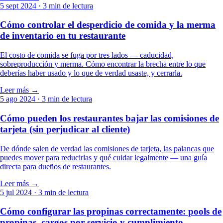
5 sept 2024
· 3 min de lectura
Cómo controlar el desperdicio de comida y la merma
de inventario en tu restaurante
El costo de comida se fuga por tres lados — caducidad,
sobreproducción y merma. Cómo encontrar la brecha entre lo que
deberías haber usado y lo que de verdad usaste, y cerrarla.
Leer más →
5 ago 2024
· 3 min de lectura
Cómo pueden los restaurantes bajar las comisiones de
tarjeta (sin perjudicar al cliente)
De dónde salen de verdad las comisiones de tarjeta, las palancas que
puedes mover para reducirlas y qué cuidar legalmente — una guía
directa para dueños de restaurantes.
Leer más →
5 jul 2024
· 3 min de lectura
Cómo configurar las propinas correctamente: pools de
propinas, cargos por servicio y cumplimiento