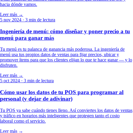
hacia dónde vamos.
Leer más →
5 nov 2024
· 3 min de lectura
Ingeniería de menú: cómo diseñar y poner precio a tu
menú para ganar más
Tu menú es tu palanca de ganancia más poderosa. La ingeniería de
menú usa tus propios datos de ventas para fijar precios, ubicar y
promover ítems para que los clientes elijan lo que te hace ganar — y lo
disfruten.
Leer más →
5 oct 2024
· 3 min de lectura
Cómo usar los datos de tu POS para programar al
personal (y dejar de adivinar)
Tu POS ya sabe cuándo tienes lleno. Así conviertes los datos de ventas
y tráfico en horarios más inteligentes que protegen tanto el costo
laboral como el servicio.
Leer más →