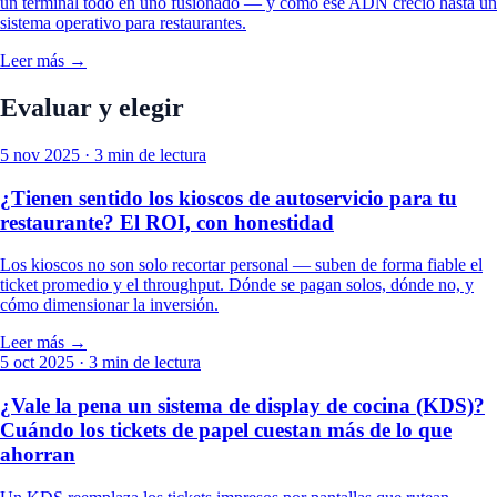
un terminal todo en uno fusionado — y cómo ese ADN creció hasta un
sistema operativo para restaurantes.
Leer más →
Evaluar y elegir
5 nov 2025
· 3 min de lectura
¿Tienen sentido los kioscos de autoservicio para tu
restaurante? El ROI, con honestidad
Los kioscos no son solo recortar personal — suben de forma fiable el
ticket promedio y el throughput. Dónde se pagan solos, dónde no, y
cómo dimensionar la inversión.
Leer más →
5 oct 2025
· 3 min de lectura
¿Vale la pena un sistema de display de cocina (KDS)?
Cuándo los tickets de papel cuestan más de lo que
ahorran