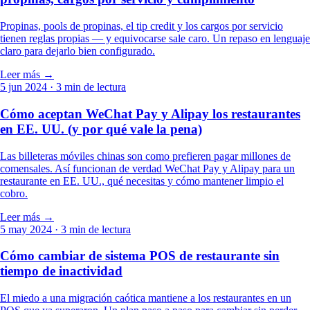
Propinas, pools de propinas, el tip credit y los cargos por servicio
tienen reglas propias — y equivocarse sale caro. Un repaso en lenguaje
claro para dejarlo bien configurado.
Leer más →
5 jun 2024
· 3 min de lectura
Cómo aceptan WeChat Pay y Alipay los restaurantes
en EE. UU. (y por qué vale la pena)
Las billeteras móviles chinas son como prefieren pagar millones de
comensales. Así funcionan de verdad WeChat Pay y Alipay para un
restaurante en EE. UU., qué necesitas y cómo mantener limpio el
cobro.
Leer más →
5 may 2024
· 3 min de lectura
Cómo cambiar de sistema POS de restaurante sin
tiempo de inactividad
El miedo a una migración caótica mantiene a los restaurantes en un