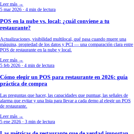
Leer más →
5 mar 2026
· 4 min de lectura
POS en la nube vs. local: ¿cuál conviene a tu
restaurante?
Actualizaciones, visibilidad multilocal, qué pasa cuando muere una
máquina, propiedad de los datos y PCI — una comparación clara entre
POS de restaurante en la nube y local.
Leer más →
5 feb 2026
· 4 min de lectura
Cómo elegir un POS para restaurante en 2026: guía
práctica de compra
Las preguntas que hacer, las capacidades que puntuar, las señales de
alarma que evitar y una lista para llevar a cada demo al elegir un POS
de restaurante.
Leer más →
5 ene 2026
· 3 min de lectura
Las métricas de restaurante que de verdad importan