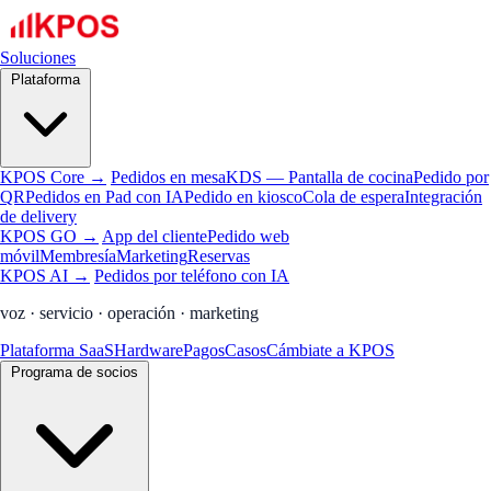
Soluciones
Plataforma
KPOS Core →
Pedidos en mesa
KDS — Pantalla de cocina
Pedido por
QR
Pedidos en Pad con IA
Pedido en kiosco
Cola de espera
Integración
de delivery
KPOS GO →
App del cliente
Pedido web
móvil
Membresía
Marketing
Reservas
KPOS AI →
Pedidos por teléfono con IA
voz · servicio · operación · marketing
Plataforma SaaS
Hardware
Pagos
Casos
Cámbiate a KPOS
Programa de socios