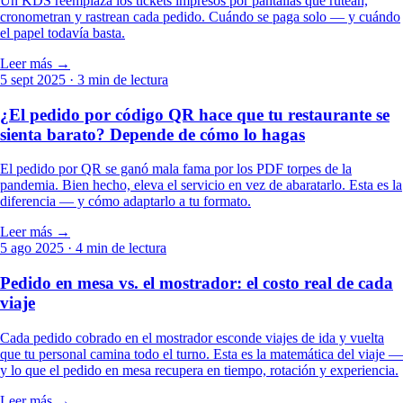
Un KDS reemplaza los tickets impresos por pantallas que rutean,
cronometran y rastrean cada pedido. Cuándo se paga solo — y cuándo
el papel todavía basta.
Leer más →
5 sept 2025
· 3 min de lectura
¿El pedido por código QR hace que tu restaurante se
sienta barato? Depende de cómo lo hagas
El pedido por QR se ganó mala fama por los PDF torpes de la
pandemia. Bien hecho, eleva el servicio en vez de abaratarlo. Esta es la
diferencia — y cómo adaptarlo a tu formato.
Leer más →
5 ago 2025
· 4 min de lectura
Pedido en mesa vs. el mostrador: el costo real de cada
viaje
Cada pedido cobrado en el mostrador esconde viajes de ida y vuelta
que tu personal camina todo el turno. Esta es la matemática del viaje —
y lo que el pedido en mesa recupera en tiempo, rotación y experiencia.
Leer más →