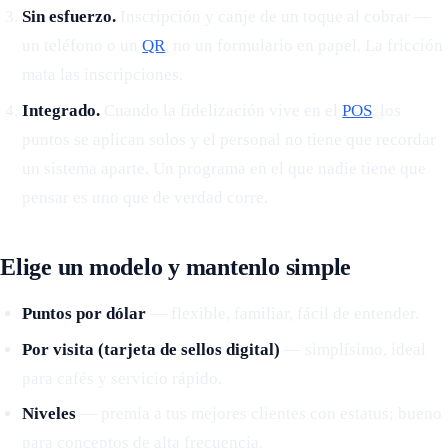
Sin esfuerzo.
Inscripción y canje de un toque al cobrar —
un teléfono o un
QR
, no un formulario en papel. La fricción
mata las inscripciones.
Integrado.
Cuando la fidelización vive en el
POS
, los
puntos se aplican solos y el personal no tiene que recordar
un sistema aparte. Un programa en el que nadie tiene que
pensar es uno que de verdad corre.
Elige un modelo y mantenlo simple
Puntos por dólar
— flexible, familiar, fácil de entender.
Por visita (tarjeta de sellos digital)
— simplísimo, ideal
para cafés y servicio rápido.
Niveles
— premia a tus mejores clientes con estatus; bueno
para conceptos de alta frecuencia.