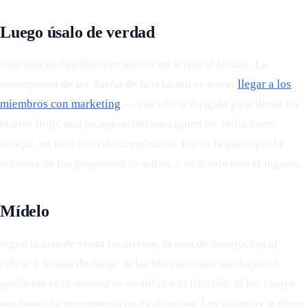
Luego úsalo de verdad
Una lista de fidelización solo es un activo si la usas. La
recompensa de ser dueño de la relación es poder
llegar a los
miembros con marketing
— una oferta dirigida para llenar un
martes flojo, una recuperación para quien no visita hace
tiempo, un beneficio de cumpleaños. Esa es la parte que la
mayoría de los programas se saltan, y es donde está el ingreso.
Mídelo
Sigue la tasa de visita recurrente, la tasa de inscripción al
cobrar y la tasa de canje. Si las inscripciones son bajas, el
problema es tu manera de pedirlas o tu fricción. Si los canjes
son bajos, tu recompensa no es atractiva. Los números te dicen