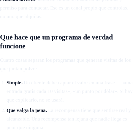
permiso para contactar. Ese es un canal propio que controlas,
no uno que alquilas.
Qué hace que un programa de verdad
funcione
Cuatro cosas separan los programas que generan visitas de los
que juntan polvo:
Simple.
Un cliente debe captar el valor en una frase — «una
entrada gratis cada 10 visitas», «un punto por dólar». Si hay
que explicarlo, no se usará.
Que valga la pena.
La recompensa tiene que sentirse real y
alcanzable. Una recompensa tan lejana que nadie llega es
peor que ninguna.