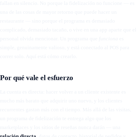
fallan en silencio. No porque la fidelización no funcione — es
una de las cosas de mayor retorno que puede hacer un
restaurante — sino porque el programa es demasiado
complicado, demasiado tacaño, o vive en una app aparte que el
personal olvida mencionar. Un programa que
funciona
es
simple, genuinamente valioso, y está conectado al POS para
correr solo. Aquí está cómo crearlo.
Por qué vale el esfuerzo
La cuenta es directa: hacer volver a un cliente existente es
mucho más barato que adquirir uno nuevo, y los clientes
recurrentes gastan más con el tiempo. Más allá de las visitas,
un programa de fidelización te entrega algo que los
marketplaces y los sitios de reseñas nunca darán — una
relación directa
: datos de contacto, historial de pedidos y