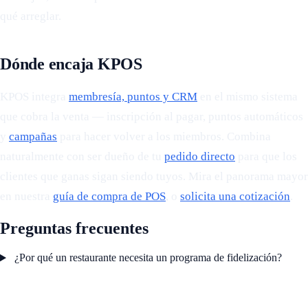
qué arreglar.
Dónde encaja KPOS
KPOS integra
membresía, puntos y CRM
en el mismo sistema
que cobra la venta — inscripción al pagar, puntos automáticos
y
campañas
para hacer volver a los miembros. Combina
naturalmente con ser dueño de tu
pedido directo
para que los
clientes que ganas sigan siendo tuyos. Mira el panorama mayor
en nuestra
guía de compra de POS
, o
solicita una cotización
.
Preguntas frecuentes
¿Por qué un restaurante necesita un programa de fidelización?