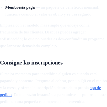
Membresía paga
— un paquete de beneficios mensual;
funciona cuando el valor es obvio y se usa seguido.
Empieza con el modelo más simple que encaje con la
frecuencia de tus clientes. Después puedes agregar
sofisticación; lo que no puedes es des-confundir un programa
que lanzaste demasiado complejo.
Consigue las inscripciones
El mejor momento para inscribir a alguien es cuando está
pagando y contento. Pregunta al cobrar, pon un QR en el recibo
y la mesa, y ofrece la inscripción dentro de tu propia
app de
pedido
. Da una razón instantánea para unirse — puntos en este
pedido, o una pequeña recompensa de bienvenida.