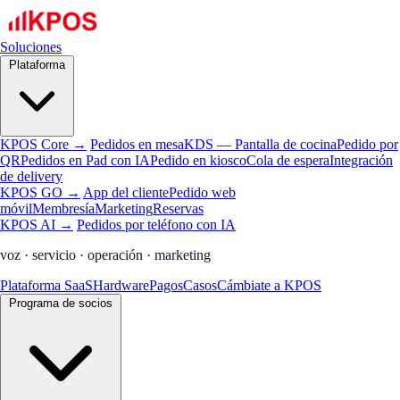
Soluciones
Plataforma
KPOS Core →
Pedidos en mesa
KDS — Pantalla de cocina
Pedido por
QR
Pedidos en Pad con IA
Pedido en kiosco
Cola de espera
Integración
de delivery
KPOS GO →
App del cliente
Pedido web
móvil
Membresía
Marketing
Reservas
KPOS AI →
Pedidos por teléfono con IA
voz · servicio · operación · marketing
Plataforma SaaS
Hardware
Pagos
Casos
Cámbiate a KPOS
Programa de socios