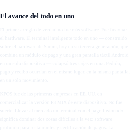
El avance del todo en uno
El primer arreglo de verdad no fue más software. Fue fusionar
el hardware. El terminal inteligente todo en uno — construido
sobre el hardware de Sunmi, hoy en su tercera generación, que
combina un módulo de pago y una gran pantalla táctil Android
en un solo dispositivo — colapsó tres cajas en una. Pedido,
pago y recibo ocurrían en el mismo lugar, en la misma pantalla,
en un solo movimiento.
KPOS fue de las primeras empresas en EE. UU. en
comercializar la versión P3 MIX de este dispositivo. No fue
suerte. Llevar al mercado un terminal con el pago fusionado
significa dominar dos cosas difíciles a la vez: software
profundo para restaurantes y certificación de pagos. La