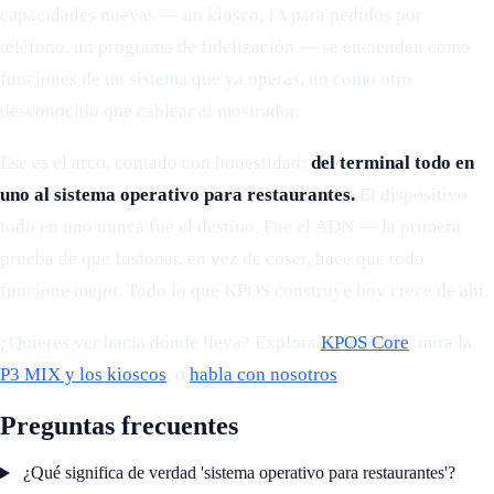
capacidades nuevas — un kiosco, IA para pedidos por
teléfono, un programa de fidelización — se encienden como
funciones de un sistema que ya operas, no como otro
desconocido que cablear al mostrador.
Ese es el arco, contado con honestidad:
del terminal todo en
uno al sistema operativo para restaurantes.
El dispositivo
todo en uno nunca fue el destino. Fue el ADN — la primera
prueba de que fusionar, en vez de coser, hace que todo
funcione mejor. Todo lo que KPOS construye hoy crece de ahí.
¿Quieres ver hacia dónde lleva? Explora
KPOS Core
, mira la
P3 MIX y los kioscos
, o
habla con nosotros
.
Preguntas frecuentes
¿Qué significa de verdad 'sistema operativo para restaurantes'?