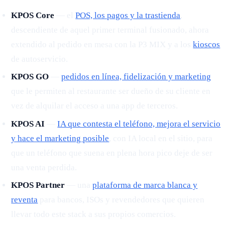
KPOS Core
— el
POS, los pagos y la trastienda
,
descendiente de aquel primer terminal fusionado, ahora
extendido al pedido en mesa con la P3 MIX y a los
kioscos
de autoservicio.
KPOS GO
—
pedidos en línea, fidelización y marketing
que le permiten al restaurante ser dueño de su cliente en
vez de alquilar el acceso a una app de terceros.
KPOS AI
—
IA que contesta el teléfono, mejora el servicio
y hace el marketing posible
, con IA local en el sitio, para
que un teléfono que suena en plena hora pico deje de ser
una venta perdida.
KPOS Partner
— una
plataforma de marca blanca y
reventa
para bancos, ISOs y revendedores que quieren
llevar todo este stack a sus propios comercios.