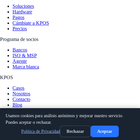
Soluciones
Hardware
Pagos
Cámbiate a KPOS
Precios
Programa de socios
Bancos
ISO & MSP
Agente
Marca blanca
KPOS
Casos
Nosotros
Contacto
Blog
Novedades
Usamos cookies para análisis anónimos y mejorar nuestro servicio.
®
Keyus Inc dba KPOS (KPOS
is a registered trademark). © 2026 All
Puedes aceptar o rechazar.
rights reserved.
Política de Privacidad
Rechazar
Aceptar
Privacidad
Términos