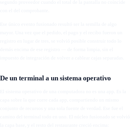
segundo proveedor cuando el total de la pantalla no coincide
con el del comprobante.
Ese único evento fusionado resultó ser la semilla de algo
mayor. Una vez que el pedido, el pago y el recibo fueron un
registro en lugar de tres, se volvió posible construir todo lo
demás encima de ese registro — de forma limpia, sin el
impuesto de integración de volver a cablear cajas separadas.
De un terminal a un sistema operativo
El sistema operativo de una computadora no es una app. Es la
capa sobre la que corre cada app, compartiendo un mismo
conjunto de recursos y una sola fuente de verdad. Ese fue el
camino del terminal todo en uno. El núcleo fusionado se volvió
la capa base, y el resto del restaurante creció encima: