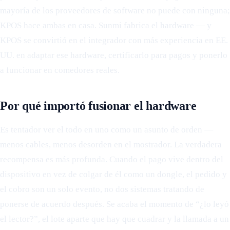
mayoría de los proveedores de software no puede con ninguna;
KPOS hace ambas en casa. Sunmi fabrica el hardware — y
KPOS se convirtió en el integrador con más experiencia en EE.
UU. en adaptar ese hardware, certificarlo para pagos y ponerlo
a funcionar en comedores reales.
Por qué importó fusionar el hardware
Es tentador ver el todo en uno como un asunto de orden —
menos cables, menos desorden en el mostrador. La verdadera
recompensa es más profunda. Cuando el pago vive dentro del
dispositivo en vez de colgar de él como un dongle, el pedido y
el cobro son un solo evento, no dos sistemas tratando de
ponerse de acuerdo después. Se acaba el momento de “¿lo leyó
el lector?”, el lote aparte que hay que cuadrar y la llamada a un