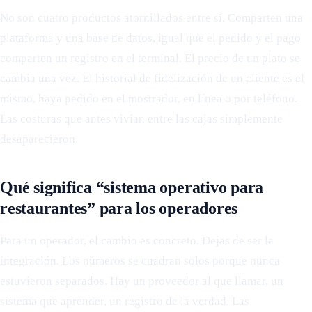
No son cuatro productos atornillados entre sí. Comparten una
plataforma y una base de datos, igual que el pedido y el pago
comparten un registro en el terminal. El precio de un plato se
cambia una vez. El historial de fidelización de un cliente es el
mismo, haya pedido en el mostrador, en línea o por teléfono.
Las costuras que antes vivían entre las cajas simplemente
desaparecieron.
Qué significa “sistema operativo para
restaurantes” para los operadores
Para un operador, el cambio es concreto. Dejas de ser la
integración. Los números se cuadran solos porque nunca
estuvieron separados. Hay un proveedor al que llamar, un
sistema que aprender, un registro de la verdad. Las