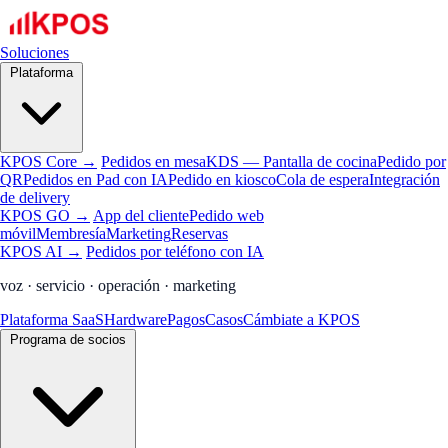
Soluciones
Plataforma
KPOS Core →
Pedidos en mesa
KDS — Pantalla de cocina
Pedido por
QR
Pedidos en Pad con IA
Pedido en kiosco
Cola de espera
Integración
de delivery
KPOS GO →
App del cliente
Pedido web
móvil
Membresía
Marketing
Reservas
KPOS AI →
Pedidos por teléfono con IA
voz · servicio · operación · marketing
Plataforma SaaS
Hardware
Pagos
Casos
Cámbiate a KPOS
Programa de socios