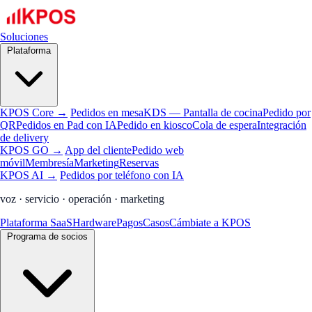
Soluciones
Plataforma
KPOS Core →
Pedidos en mesa
KDS — Pantalla de cocina
Pedido por
QR
Pedidos en Pad con IA
Pedido en kiosco
Cola de espera
Integración
de delivery
KPOS GO →
App del cliente
Pedido web
móvil
Membresía
Marketing
Reservas
KPOS AI →
Pedidos por teléfono con IA
voz · servicio · operación · marketing
Plataforma SaaS
Hardware
Pagos
Casos
Cámbiate a KPOS
Programa de socios