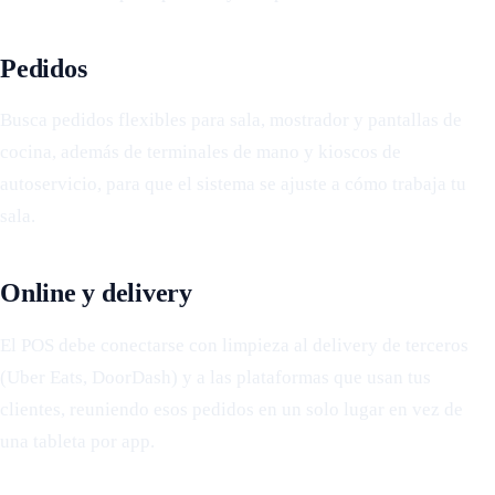
Pedidos
Busca pedidos flexibles para sala, mostrador y pantallas de
cocina, además de terminales de mano y kioscos de
autoservicio, para que el sistema se ajuste a cómo trabaja tu
sala.
Online y delivery
El POS debe conectarse con limpieza al delivery de terceros
(Uber Eats, DoorDash) y a las plataformas que usan tus
clientes, reuniendo esos pedidos en un solo lugar en vez de
una tableta por app.