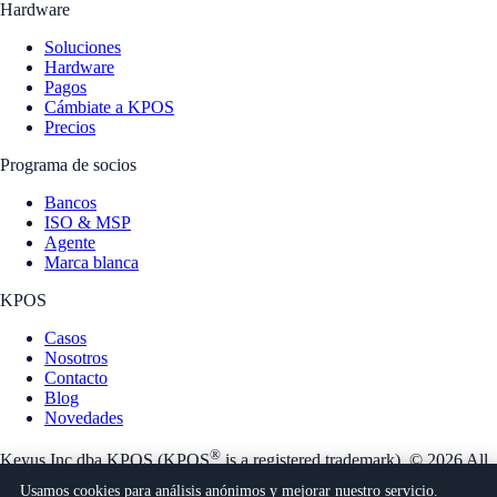
Hardware
Soluciones
Hardware
Pagos
Cámbiate a KPOS
Precios
Programa de socios
Bancos
ISO & MSP
Agente
Marca blanca
KPOS
Casos
Nosotros
Contacto
Blog
Novedades
®
Keyus Inc dba KPOS (KPOS
is a registered trademark). © 2026 All
rights reserved.
Usamos cookies para análisis anónimos y mejorar nuestro servicio.