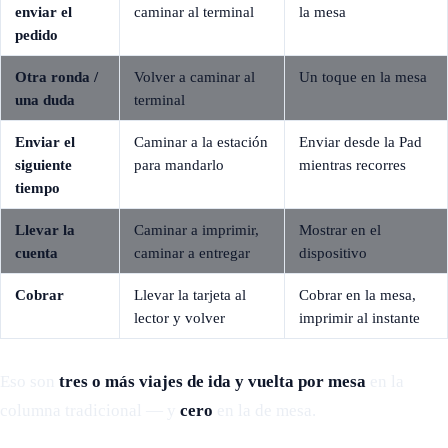
enviar el
caminar al terminal
la mesa
pedido
Otra ronda /
Volver a caminar al
Un toque en la mesa
una duda
terminal
Enviar el
Caminar a la estación
Enviar desde la Pad
siguiente
para mandarlo
mientras recorres
tiempo
Llevar la
Caminar a imprimir,
Mostrar en el
cuenta
caminar a entregar
dispositivo
Cobrar
Llevar la tarjeta al
Cobrar en la mesa,
lector y volver
imprimir al instante
Eso son
tres o más viajes de ida y vuelta por mesa
en la
columna tradicional — y
cero
en la de mesa.