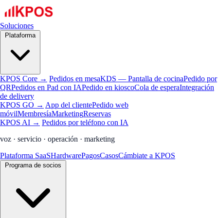
Soluciones
Plataforma
KPOS Core →
Pedidos en mesa
KDS — Pantalla de cocina
Pedido por
QR
Pedidos en Pad con IA
Pedido en kiosco
Cola de espera
Integración
de delivery
KPOS GO →
App del cliente
Pedido web
móvil
Membresía
Marketing
Reservas
KPOS AI →
Pedidos por teléfono con IA
voz · servicio · operación · marketing
Plataforma SaaS
Hardware
Pagos
Casos
Cámbiate a KPOS
Programa de socios