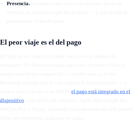
Presencia.
Un mesero que nunca desaparece hacia un
terminal es un mesero que lee el salón — y que recibe la
propina que viene después.
El peor viaje es el del pago
El final de la comida es donde más duele el modelo de
mostrador. El cliente está listo para irse; el mesero lleva la
tarjeta a un lector compartido — o pelea con un lector
Bluetooth externo que se cae a mitad de la transacción — y
vuelve con el recibo. Con KPOS,
el pago está integrado en el
dispositivo
: chip EMV, sin contacto, Apple Pay, Google Pay,
WeChat Pay y Alipay, liquidado en la mesa en una sola parada.
Nada que emparejar, nada que se caiga.