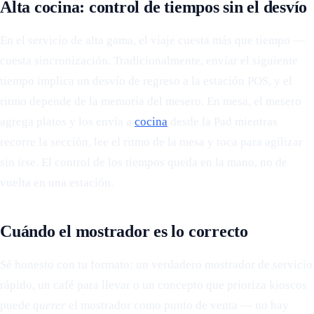
Alta cocina: control de tiempos sin el desvío
En el servicio de alta gama, el viaje cuesta más que tiempo —
cuesta sincronización. Tradicionalmente, enviar el siguiente
tiempo implica un desvío de regreso a la estación POS, y el
ritmo depende de la memoria del mesero. En mesa, el mesero
agrega platos y los envía a
cocina
desde la Pad mientras
recorre la sección, lee el ritmo de la mesa y toca para agilizar
sin irse. El control de los tiempos queda en la mano, no de
vuelta en una estación.
Cuándo el mostrador es lo correcto
Sé honesto con tu formato: un verdadero mostrador de servicio
rápido, un café para llevar o un concepto que prioriza kioscos
puede
querer
el mostrador como punto de venta — no hay