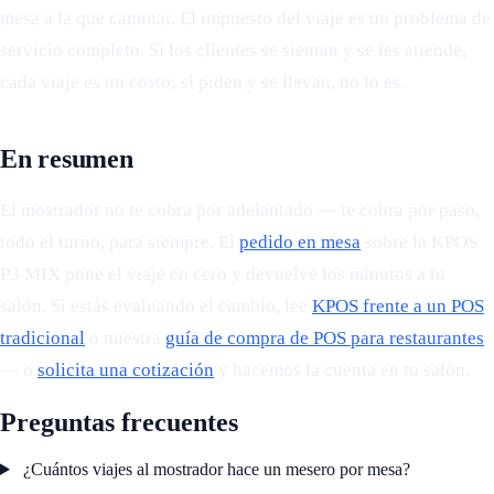
mesa a la que caminar. El impuesto del viaje es un problema de
servicio completo. Si los clientes se sientan y se les atiende,
cada viaje es un costo; si piden y se llevan, no lo es.
En resumen
El mostrador no te cobra por adelantado — te cobra por paso,
todo el turno, para siempre. El
pedido en mesa
sobre la KPOS
P3 MIX pone el viaje en cero y devuelve los minutos a tu
salón. Si estás evaluando el cambio, lee
KPOS frente a un POS
tradicional
o nuestra
guía de compra de POS para restaurantes
— o
solicita una cotización
y hacemos la cuenta en tu salón.
Preguntas frecuentes
¿Cuántos viajes al mostrador hace un mesero por mesa?