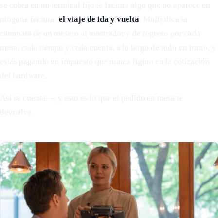
se cobra en un terminal fijo te factura algo que no aparece en
ninguna factura:
el viaje de ida y vuelta
. Multiplica la
caminata de un mesero al mostrador y de regreso por cada
mesa, cada tiempo y cada cuenta, a lo largo de todo un turno, y
estás pagando un impuesto que nunca figura en la cotización
del hardware.
Así se cuenta — y esto es lo que el pedido en mesa te
devuelve.