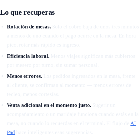
Lo que recuperas
Rotación de mesas.
Solo el cobro baja de unos tres minutos
a menos de uno cuando el pago ocurre en la mesa. En hora
pico, rotar más rápido es ingreso.
Eficiencia laboral.
Menos viajes significan más cubiertos
por mesero por turno, sin sumar personal.
Menos errores.
Los pedidos ingresados en la mesa, frente
al cliente, se confirman al momento — menos errores de
tecleo, menos cortesías.
Venta adicional en el momento justo.
Sugerir un
acompañamiento o un maridaje funciona cuando estás en la
mesa, no cuando lo recuerdas en el terminal. El flujo de
AI
Pad
hace inteligentes esas sugerencias.