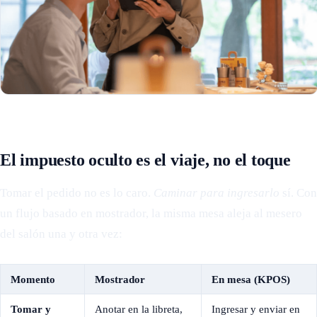
El impuesto oculto es el viaje, no el toque
Tomar el pedido no es lo caro.
Caminar para ingresarlo
sí. Con
un flujo basado en mostrador, la misma mesa aleja al mesero
del salón una y otra vez:
Momento
Mostrador
En mesa (KPOS)
Tomar y
Anotar en la libreta,
Ingresar y enviar en