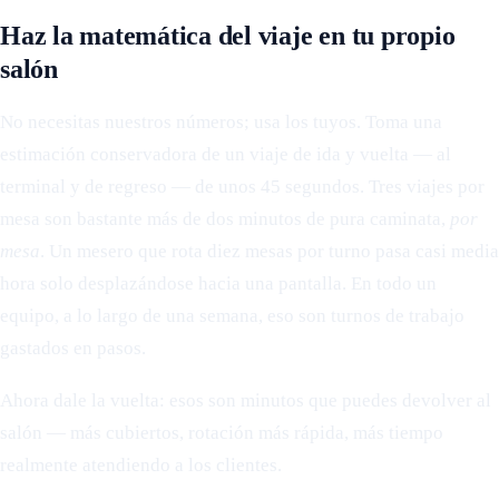
Haz la matemática del viaje en tu propio
salón
No necesitas nuestros números; usa los tuyos. Toma una
estimación conservadora de un viaje de ida y vuelta — al
terminal y de regreso — de unos 45 segundos. Tres viajes por
mesa son bastante más de dos minutos de pura caminata,
por
mesa
. Un mesero que rota diez mesas por turno pasa casi media
hora solo desplazándose hacia una pantalla. En todo un
equipo, a lo largo de una semana, eso son turnos de trabajo
gastados en pasos.
Ahora dale la vuelta: esos son minutos que puedes devolver al
salón — más cubiertos, rotación más rápida, más tiempo
realmente atendiendo a los clientes.