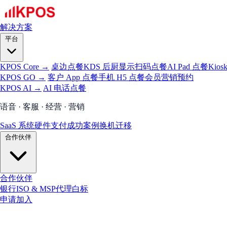
解决方案
平台
KPOS Core →
桌边点餐
KDS 后厨显示
扫码点餐
AI Pad 点餐
Kios
KPOS GO →
客户 App 点餐
手机 H5 点餐
会员
营销
预约
KPOS AI →
AI 电话点餐
语音 · 客服 · 经营 · 营销
SaaS 系统
硬件
支付
成功案例
换机迁移
合作伙伴
合作伙伴
银行
ISO & MSP
代理
白标
申请加入