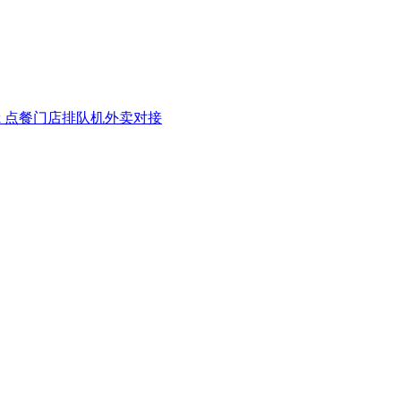
k 点餐
门店排队机
外卖对接